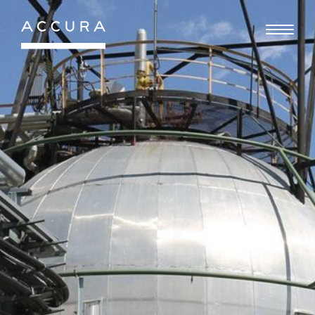
Gå
til
indhold