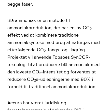
begge faser.
Blå ammoniak er en metode til
ammoniakproduktion, der har en lav CO
-
2
effekt ved at kombinere traditionel
ammoniaksyntese med brug af naturgas med
efterfølgende CO
-fangst og -lagring.
2
Projektet vil anvende Topsoes SynCOR-
teknologi til at producere blå ammoniak med
den laveste CO
-intensitet og forventes at
2
reducere CO
e-udledningerne med 90% i
2
forhold til traditionel ammoniakproduktion.
Accura har været juridisk og