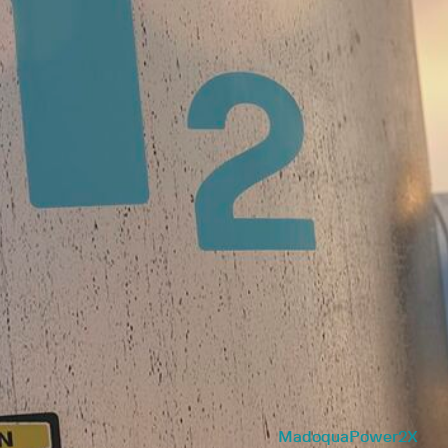
MadoquaPower2X