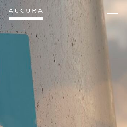
Gå
til
indhold