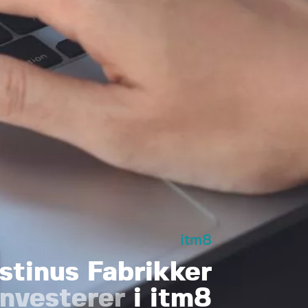
itm8
stinus Fabrikker
investerer
i itm8