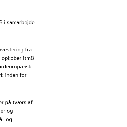
m8 i samarbejde
vestering fra
n opkøber itm8
nordeuropæisk
rk inden for
er på tværs af
ser og
å- og