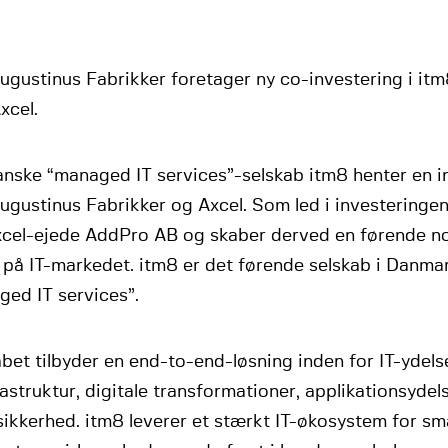
ugustinus Fabrikker foretager ny co-investering i it
xcel.
nske “managed IT services”-selskab itm8 henter en in
ugustinus Fabrikker og Axcel. Som led i investeringe
xcel-ejede AddPro AB og skaber derved en førende 
r på IT-markedet. itm8 er det førende selskab i Danma
ged IT services”.
bet tilbyder en end-to-end-løsning inden for IT-ydels
rastruktur, digitale transformationer, applikationsydel
ikkerhed. itm8 leverer et stærkt IT-økosystem for sm