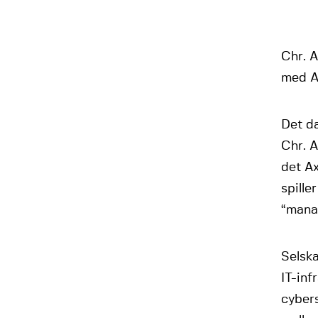
Chr. A
med A
Det da
Chr. A
det A
spille
“mana
Selska
IT-inf
cybers