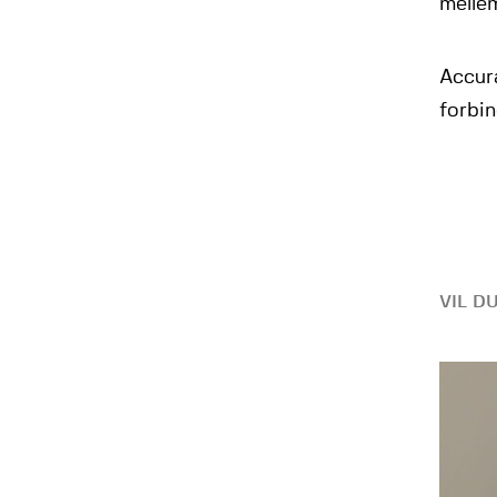
melle
Accura
forbin
VIL D