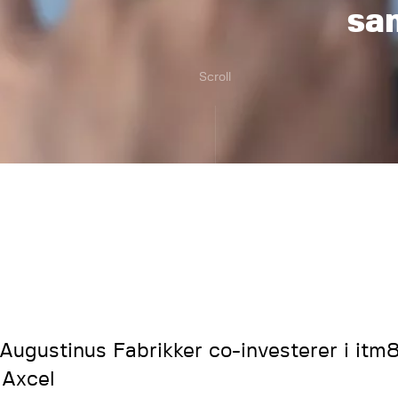
sa
Scroll
 Augustinus Fabrikker co-investerer i it
Axcel