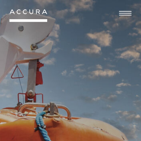
Gå
til
indhold