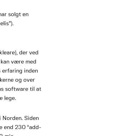
ar solgt en
lis”).
kleare), der ved
er kan være med
 erfaring inden
rkerne og over
 software til at
 lege.
i Norden. Siden
re end 230 “add-