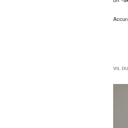
on”-ak
Accur
VIL D