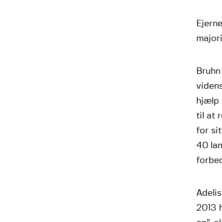
Ejern
majori
Bruhn
videns
hjælp 
til at
for s
40 la
forbe
Adeli
2013 