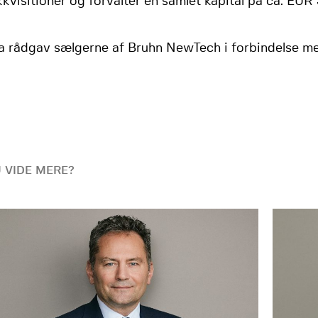
kvisitioner og forvalter en samlet kapital på ca. EUR 
a rådgav sælgerne af Bruhn NewTech i forbindelse me
U VIDE MERE?