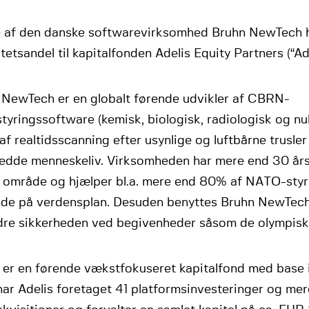
e af den danske softwarevirksomhed Bruhn NewTech h
tetsandel til kapitalfonden Adelis Equity Partners (“Ade
 NewTech er en globalt førende udvikler af CBRN-
tyringssoftware (kemisk, biologisk, radiologisk og nu
af realtidsscanning efter usynlige og luftbårne trusl
 redde menneskeliv. Virksomheden har mere end 30 års
it område og hjælper bl.a. mere end 80% af NATO-sty
nde på verdensplan. Desuden benyttes Bruhn NewTechs
dre sikkerheden ved begivenheder såsom de olympiske
s er en førende vækstfokuseret kapitalfond med base 
har Adelis foretaget 41 platformsinvesteringer og me