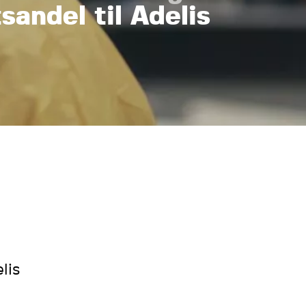
sandel til Adelis
lis