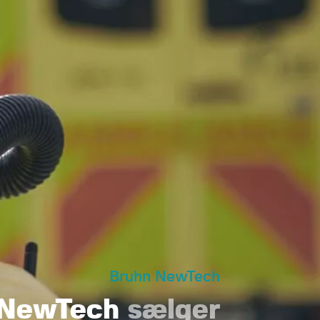
Bruhn NewTech
 NewTech
sælger