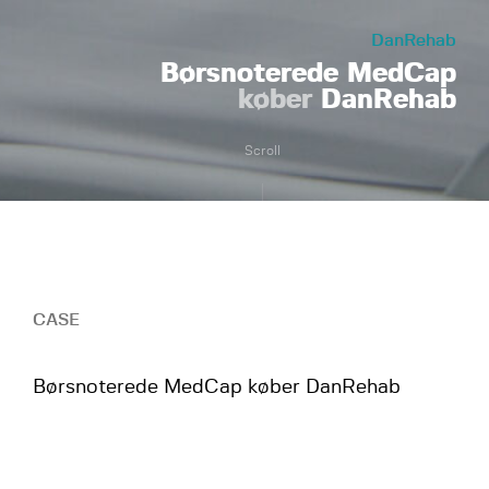
DanRehab
Børsnoterede MedCap
køber
DanRehab
Scroll
CASE
Børsnoterede MedCap køber DanRehab