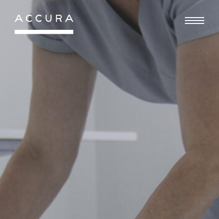
Gå
til
indhold