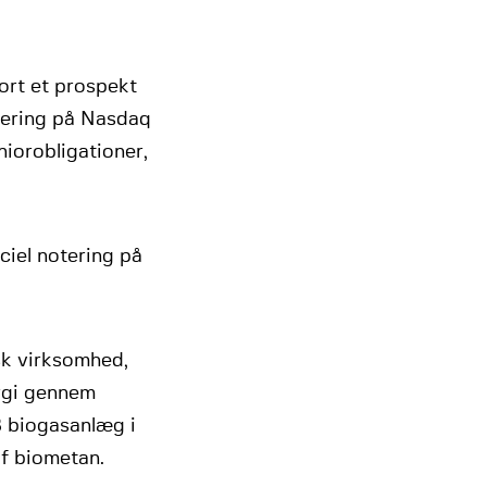
ort et prospekt
otering på Nasdaq
iorobligationer,
ciel notering på
sk virksomhed,
rgi gennem
8 biogasanlæg i
f biometan.