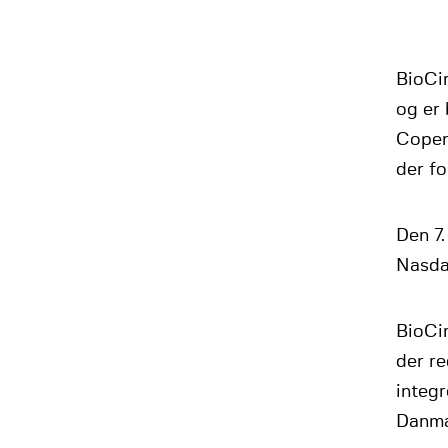
BioCir
og er 
Copen
der fo
Den 7.
Nasda
BioCir
der r
integr
Danma