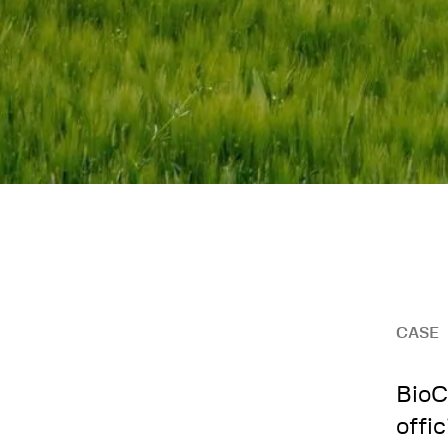
CASE
BioC
offi