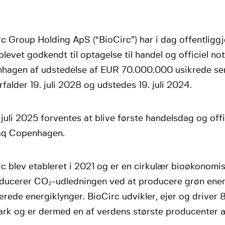
c Group Holding ApS (“BioCirc”) har i dag offentliggj
blevet godkendt til optagelse til handel og officiel n
hagen af udstedelse af EUR 70.000.000 usikrede sen
rfalder 19. juli 2028 og udstedes 19. juli 2024.
 juli 2025 forventes at blive første handelsdag og offi
q Copenhagen.
c blev etableret i 2021 og er en cirkulær bioøkonomi
educerer CO₂-udledningen ved at producere grøn ene
erede energiklynger. BioCirc udvikler, ejer og driver 
rk og er dermed en af verdens største producenter a