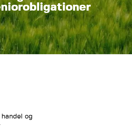
niorobligationer
l handel og
r