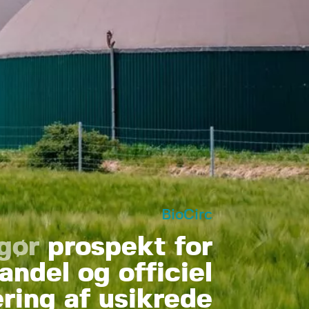
BioCirc
gør
prospekt for
andel og officiel
ring af usikrede