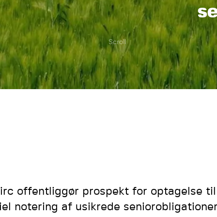
se
Scroll
irc offentliggør prospekt for optagelse ti
ciel notering af usikrede seniorobligatione