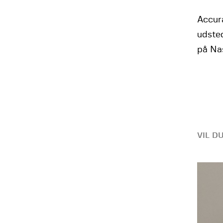
Accura
udsted
på Na
VIL D