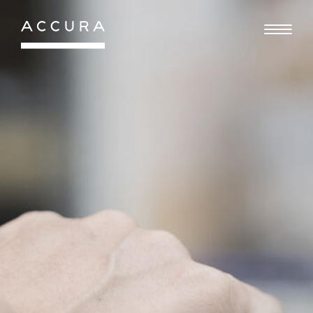
Gå
til
indhold