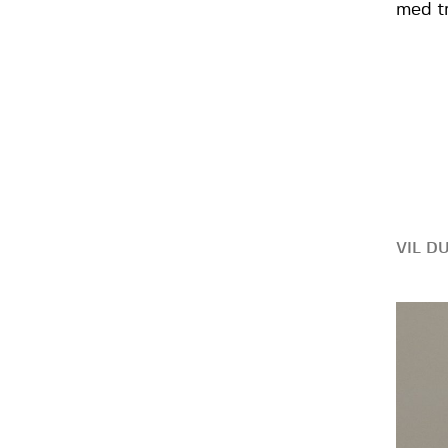
med t
VIL D