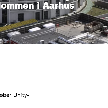
dommen i Aarhus
øber Unity-