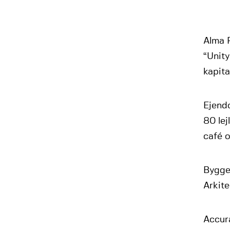
Alma 
“Unity
kapita
Ejend
80 lej
café o
Bygge
Arkit
Accur