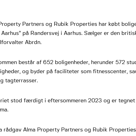
Property Partners og Rubik Properties har købt bol
 Aarhus” på Randersvej i Aarhus. Sælger er den britis
lforvalter Abrdn.
ommen består af 652 boligenheder, herunder 572 stud
ligheder, og byder på faciliteter som fitnesscenter, sa
g tagterrasser.
riet stod færdigt i eftersommeren 2023 og er tegnet
ema.
a rådgav Alma Property Partners og Rubik Properties 