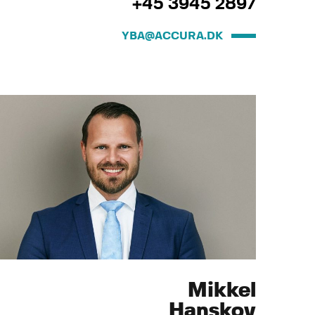
+45 3945 2897
YBA@ACCURA.DK
Mikkel
Hanskov