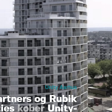
Unity Aarhus
artners og Rubik
ties
køber
Unity-