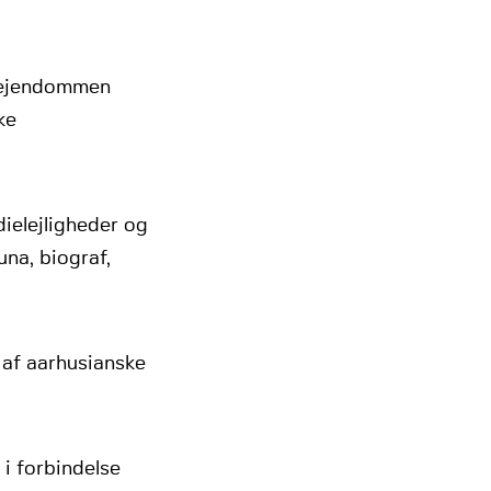
igejendommen
ke
ielejligheder og
una, biograf,
 af aarhusianske
i forbindelse