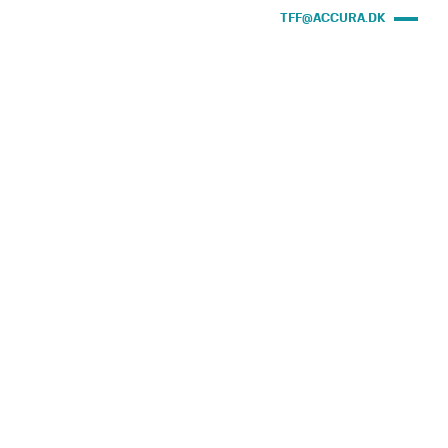
TFF@ACCURA.DK