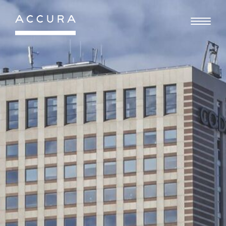
Gå
til
indhold