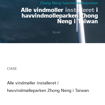
Zhong Neng havvindmølleparken
Alle vindmøller
installeret
i
havvindmølleparken Zhong
Neng i Taiwan
Scroll
CASE
Alle vindmøller installeret i
havvindmølleparken Zhong Neng i Taiwan