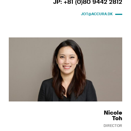
JP: +81 (0)80 9442 2812
JOT@ACCURA.DK
Nicole
Toh
DIRECTOR