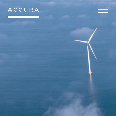
Gå
til
indhold