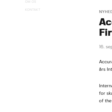
OM OS
KONTAKT
NYHE
Ac
Fi
16. s
Accur
års In
Intern
for s
of the