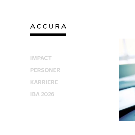
Gå
til
indhold
IMPACT
PERSONER
KARRIERE
IBA 2026