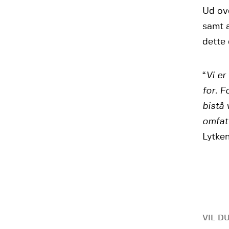
Ud ov
samt a
dette
“
Vi er
for. 
bistå 
omfatt
Lytken
VIL D