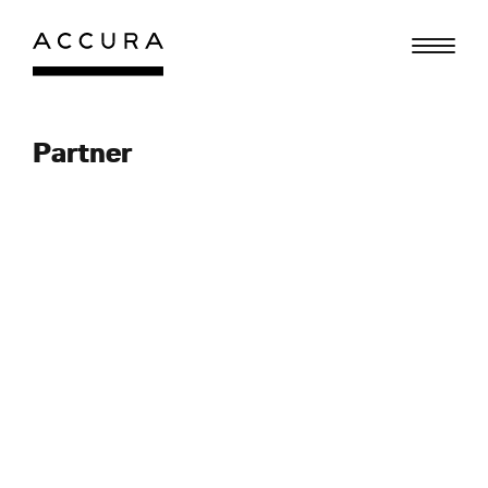
Gå
til
indhold
Partner