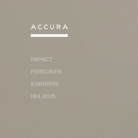
Gå
til
indhold
IMPACT
PERSONER
KARRIERE
IBA 2026