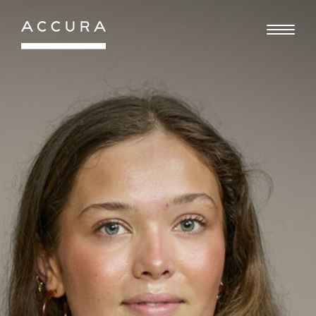
Gå
til
indhold