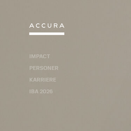
Gå
til
indhold
IMPACT
PERSONER
KARRIERE
IBA 2026