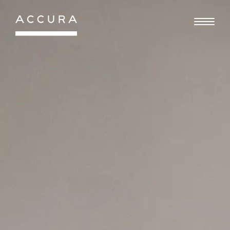
Gå
til
indhold