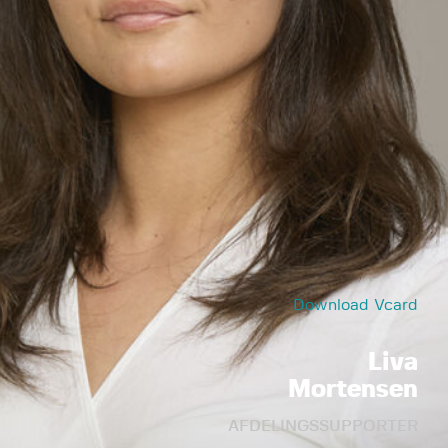
Download Vcard
Liva
Mortensen
AFDELINGSSUPPORTER