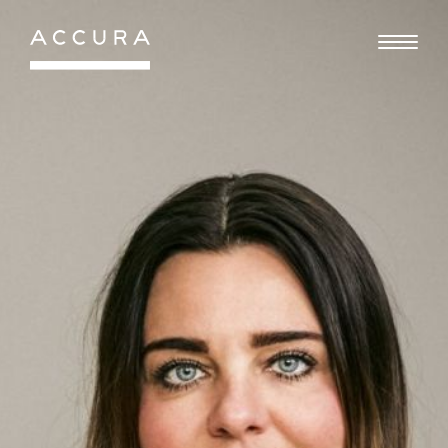
Gå
til
indhold