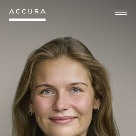
Gå
til
indhold