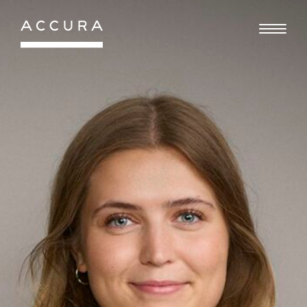
Gå
til
indhold