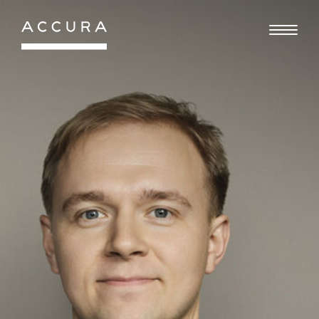
Gå
til
indhold