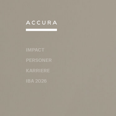
Gå
til
indhold
IMPACT
PERSONER
KARRIERE
IBA 2026