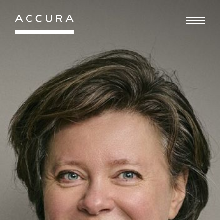
Gå
til
indhold