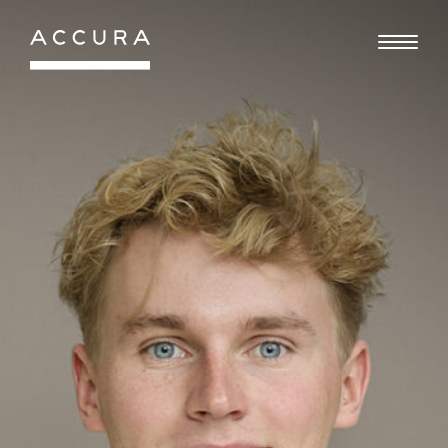
Gå
til
indhold