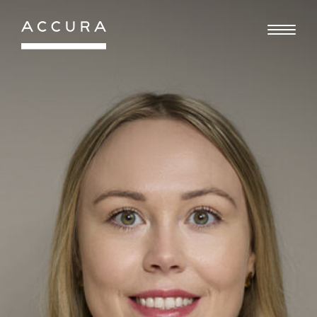
Gå
til
indhold