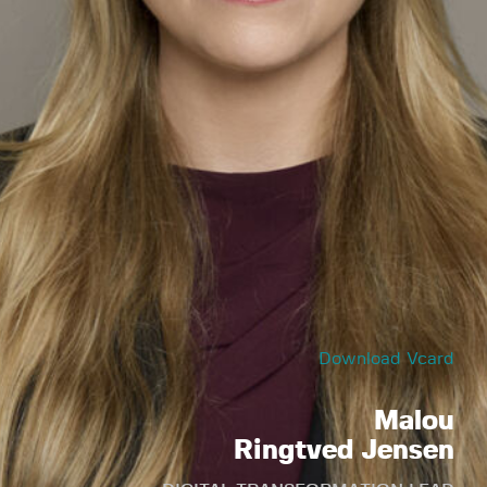
Download Vcard
Malou
Ringtved Jensen