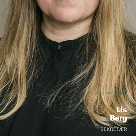
Download Vcard
Lis
Berg
SEKRETÆR