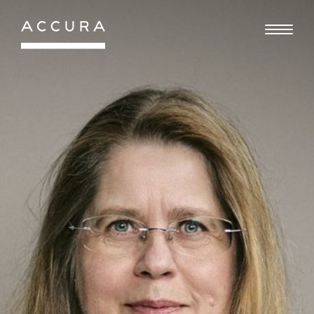
Gå
til
indhold