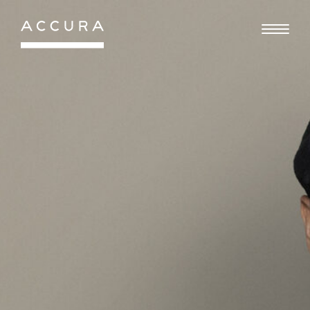
Gå
til
indhold