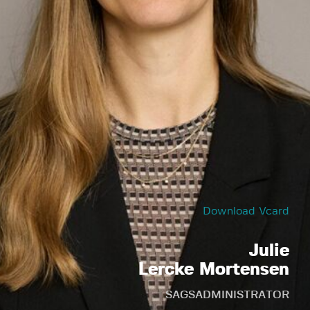
Download Vcard
Julie
Lercke Mortensen
SAGSADMINISTRATOR