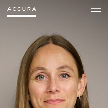
Gå
til
indhold