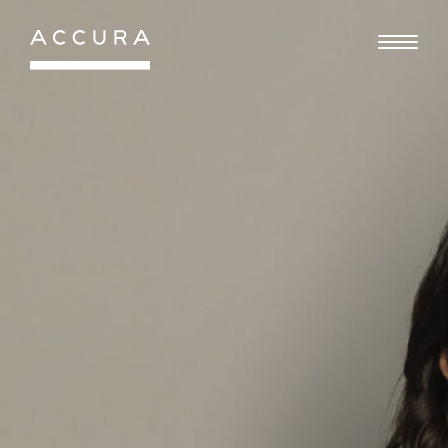
Gå
til
indhold