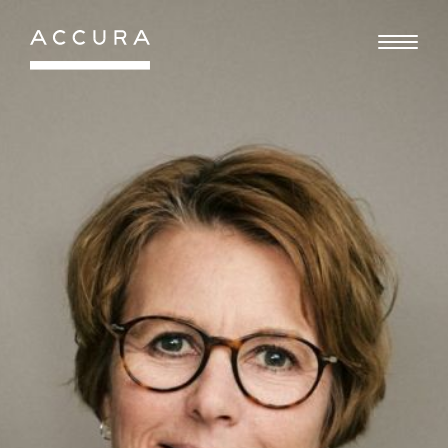
Gå
til
indhold