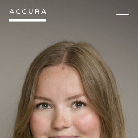
Gå
til
indhold