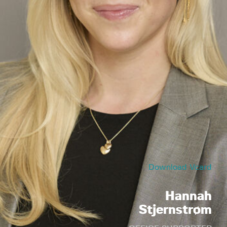
Download Vcard
Hannah
Stjernstrøm