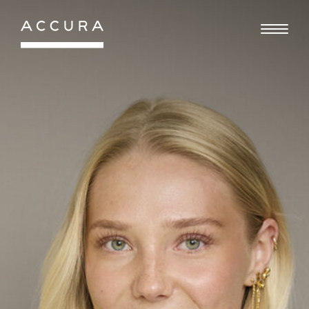
Gå
til
indhold