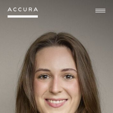
Gå
til
indhold