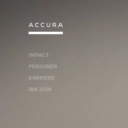
Gå
til
indhold
IMPACT
PERSONER
KARRIERE
IBA 2026