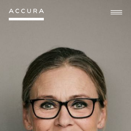
Gå
til
indhold