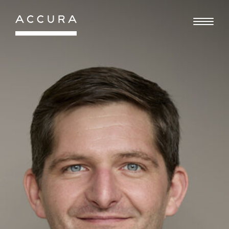
Gå
til
indhold