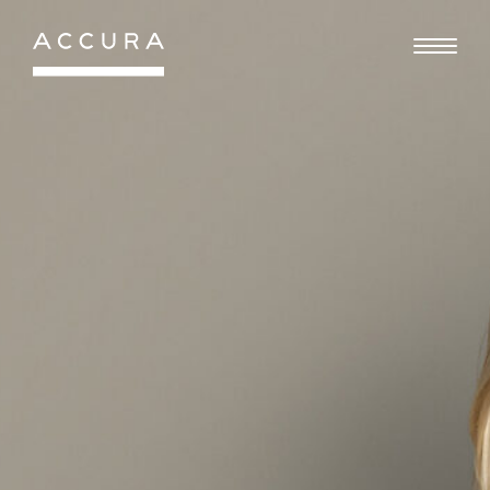
Gå
til
indhold