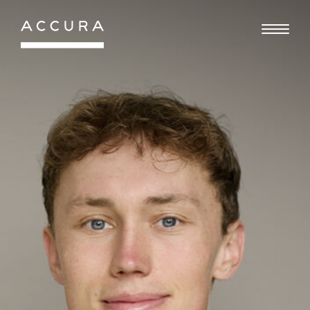
Gå
til
indhold