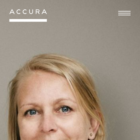
Gå
til
indhold