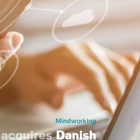
Mindworking
t
acquires
Danish