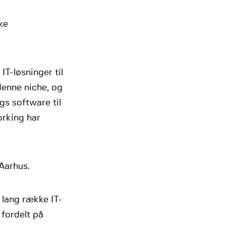
ke
T-løsninger til
enne niche, og
s software til
orking har
Aarhus.
 lang række IT-
fordelt på