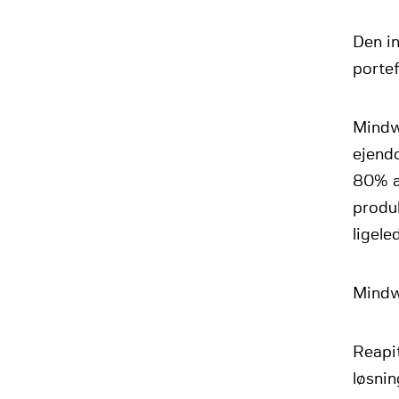
Den in
porte
Mindwo
ejend
80% a
produ
ligele
Mindw
Reapi
løsnin